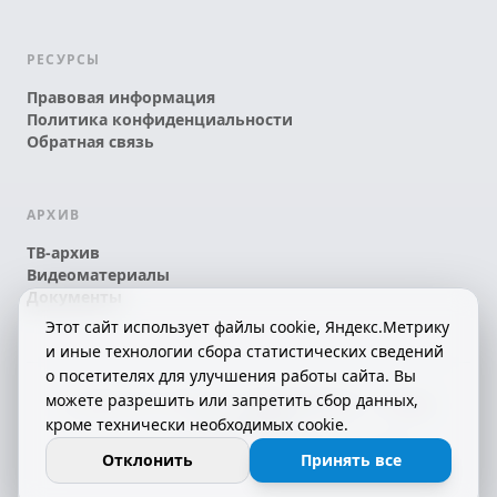
РЕСУРСЫ
Правовая информация
Политика конфиденциальности
Обратная связь
АРХИВ
ТВ-архив
Видеоматериалы
Документы
Этот сайт использует файлы cookie, Яндекс.Метрику
и иные технологии сбора статистических сведений
о посетителях для улучшения работы сайта. Вы
можете разрешить или запретить сбор данных,
© 2026 АО «КРТК» • КОМИ ЙÖЗЛЫ — КОМИ
кроме технически необходимых cookie.
ТЕЛЕКАНАЛ!
16+
СДЕЛАНО С ЛЮБОВЬЮ К РЕСПУБЛИКЕ КОМИ
Отклонить
Принять все