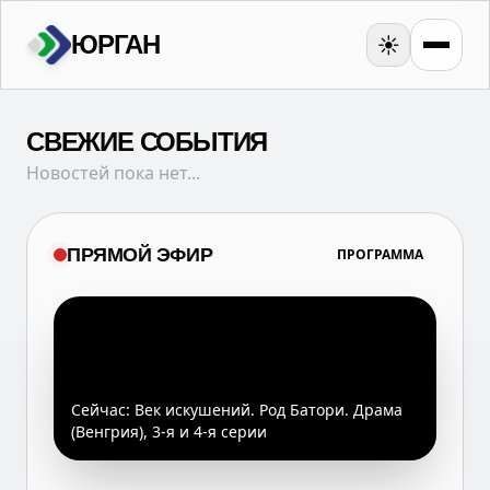
ЮРГАН
☀️
СВЕЖИЕ СОБЫТИЯ
Новостей пока нет...
ПРЯМОЙ ЭФИР
ПРОГРАММА
Сейчас:
Век искушений. Род Батори. Драма
(Венгрия), 3-я и 4-я серии