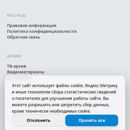
РЕСУРСЫ
Правовая информация
Политика конфиденциальности
Обратная связь
АРХИВ
ТВ-архив
Видеоматериалы
Документы
Этот сайт использует файлы cookie, Яндекс.Метрику
и иные технологии сбора статистических сведений
о посетителях для улучшения работы сайта. Вы
можете разрешить или запретить сбор данных,
© 2026 АО «КРТК» • КОМИ ЙÖЗЛЫ — КОМИ
кроме технически необходимых cookie.
ТЕЛЕКАНАЛ!
16+
СДЕЛАНО С ЛЮБОВЬЮ К РЕСПУБЛИКЕ КОМИ
Отклонить
Принять все